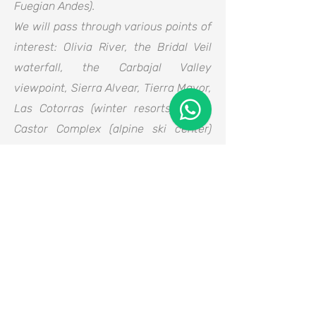
Fuegian Andes).
We will pass through various points of
interest: Olivia River, the Bridal Veil
waterfall, the Carbajal Valley
viewpoint, Sierra Alvear, Tierra Mayor,
Las Cotorras (winter resorts), Cerro
Castor Complex (alpine ski center)
until we reach Garibaldi Pass,
crossing the Andes at 450 meters
above sea level.
From this panoramic point we will
have a beautiful view of Lakes
Escondido and Fagnano.
We will continue through the famous
Garibaldi Pass to reach the shore of
Lake Fagnano, where we can walk a